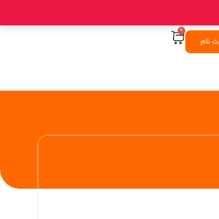
۰
ت نام