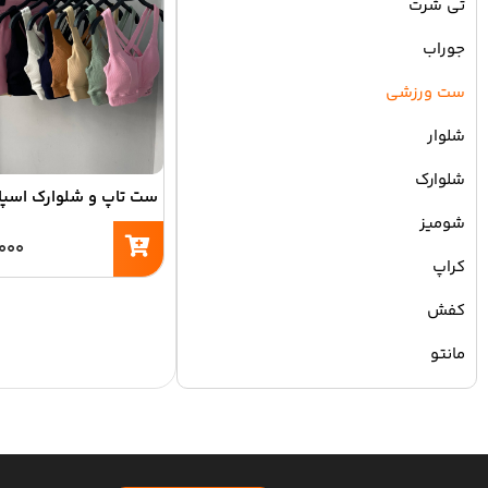
تی شرت
جوراب
ست ورزشی
شلوار
شلوارک
ست تاپ و شلوارک اسپایکی ۲
شومیز
۰۰۰
کراپ
کفش
مانتو