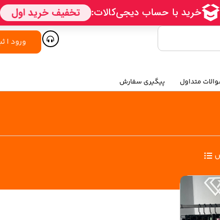
ورود | ثب
الات متداول
پیگیری سفارش
س