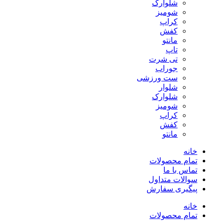
شلوارک
شومیز
کراپ
کفش
مانتو
تاپ
تی شرت
جوراب
ست ورزشی
شلوار
شلوارک
شومیز
کراپ
کفش
مانتو
خانه
تمام محصولات
تماس با ما
سوالات متداول
پیگیری سفارش
خانه
تمام محصولات