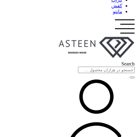
کفش
مانتو
Search