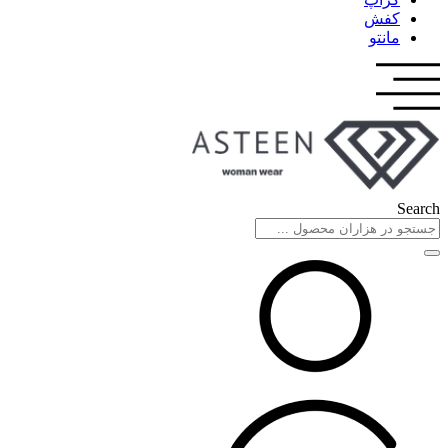
کفش
مانتو
Search