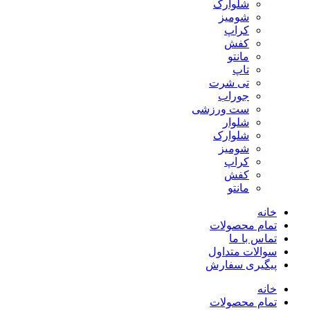
شلوارک
شومیز
کراپ
کفش
مانتو
تاپ
تی شرت
جوراب
ست ورزشی
شلوار
شلوارک
شومیز
کراپ
کفش
مانتو
خانه
تمام محصولات
تماس با ما
سوالات متداول
پیگیری سفارش
خانه
تمام محصولات