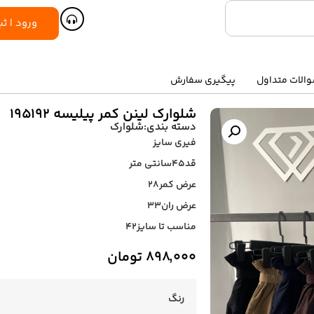
ورود | ثب
الات متداول
پیگیری سفارش
شلوارک لینن کمر پیلیسه ۱۹۵۱۹۲
دسته بندی:
شلوارک
فیری سایز
قد۴۵سانتی متر
عرض کمر۲۸
عرض ران۳۳
مناسب تا سایز۴۲
۸۹۸,۰۰۰
تومان
رنگ