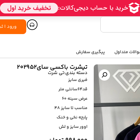
ورود | ثب
الات متداول
پیگیری سفارش
تیشرت باکسی سای۲۰۲۹۵۲
دسته بندی:
تی شرت
فیری سایز
قد۶۴سانتی متر
عرض سینه ۶۰
مناسب تا سایز ۴۸
پارچه نخی و خنک
اوور سایز و لش