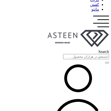
کفش
مانتو
Search