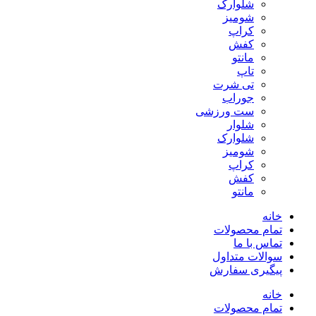
شلوارک
شومیز
کراپ
کفش
مانتو
تاپ
تی شرت
جوراب
ست ورزشی
شلوار
شلوارک
شومیز
کراپ
کفش
مانتو
خانه
تمام محصولات
تماس با ما
سوالات متداول
پیگیری سفارش
خانه
تمام محصولات