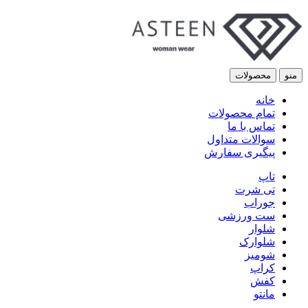
منو
محصولات
خانه
تمام محصولات
تماس با ما
سوالات متداول
پیگیری سفارش
تاپ
تی شرت
جوراب
ست ورزشی
شلوار
شلوارک
شومیز
کراپ
کفش
مانتو