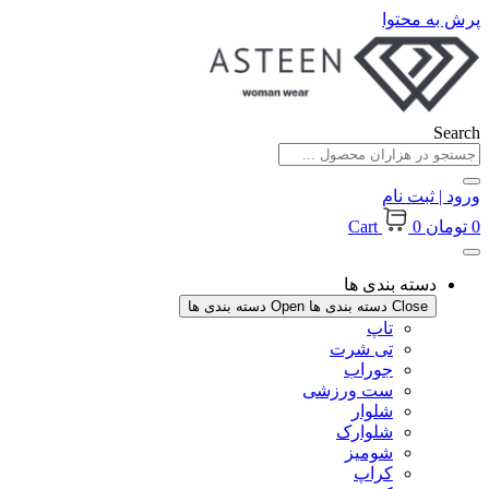
پرش به محتوا
Search
ورود | ثبت نام
0
تومان
0
Cart
دسته بندی ها
Close دسته بندی ها
Open دسته بندی ها
تاپ
تی شرت
جوراب
ست ورزشی
شلوار
شلوارک
شومیز
کراپ