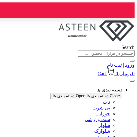
پرش
به
محتوا
Search
ورود | ثبت نام
0
تومان
0
Cart
دسته بندی ها
Close دسته بندی ها
Open دسته بندی ها
تاپ
تی شرت
جوراب
ست ورزشی
شلوار
شلوارک
شومیز